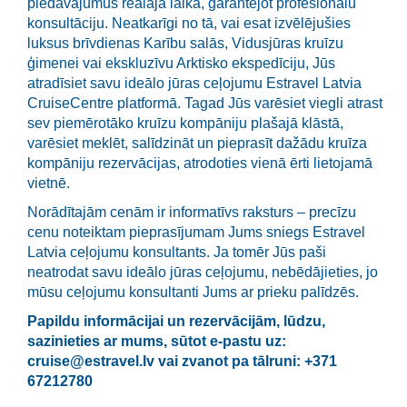
piedāvājumus reālajā laikā, garantējot profesionālu
konsultāciju. Neatkarīgi no tā, vai esat izvēlējušies
luksus brīvdienas Karību salās, Vidusjūras kruīzu
ģimenei vai ekskluzīvu Arktisko ekspedīciju, Jūs
atradīsiet savu ideālo jūras ceļojumu Estravel Latvia
CruiseCentre platformā. Tagad Jūs varēsiet viegli atrast
sev piemērotāko kruīzu kompāniju plašajā klāstā,
varēsiet meklēt, salīdzināt un pieprasīt dažādu kruīza
kompāniju rezervācijas, atrodoties vienā ērti lietojamā
vietnē.
Norādītajām cenām ir informatīvs raksturs – precīzu
cenu noteiktam pieprasījumam Jums sniegs Estravel
Latvia ceļojumu konsultants. Ja tomēr Jūs paši
neatrodat savu ideālo jūras ceļojumu, nebēdājieties, jo
mūsu ceļojumu konsultanti Jums ar prieku palīdzēs.
Papildu informācijai un rezervācijām, lūdzu,
sazinieties ar mums, sūtot e-pastu uz:
cruise@estravel.lv
vai zvanot pa tālruni: +371
67212780