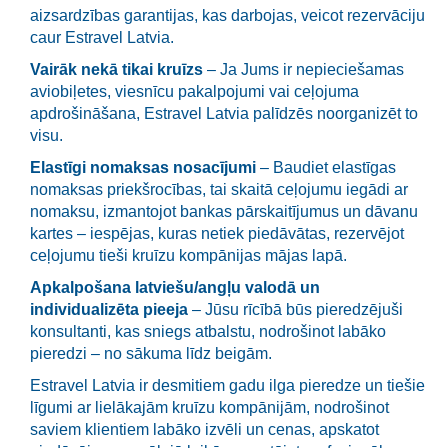
aizsardzības garantijas, kas darbojas, veicot rezervāciju
caur Estravel Latvia.
Vairāk nekā tikai kruīzs
– Ja Jums ir nepieciešamas
aviobiļetes, viesnīcu pakalpojumi vai ceļojuma
apdrošināšana, Estravel Latvia palīdzēs noorganizēt to
visu.
Elastīgi nomaksas nosacījumi
– Baudiet elastīgas
nomaksas priekšrocības, tai skaitā ceļojumu iegādi ar
nomaksu, izmantojot bankas pārskaitījumus un dāvanu
kartes – iespējas, kuras netiek piedāvātas, rezervējot
ceļojumu tieši kruīzu kompānijas mājas lapā.
Apkalpošana latviešu/angļu valodā un
individualizēta pieeja
– Jūsu rīcībā būs pieredzējuši
konsultanti, kas sniegs atbalstu, nodrošinot labāko
pieredzi – no sākuma līdz beigām.
Estravel Latvia ir desmitiem gadu ilga pieredze un tiešie
līgumi ar lielākajām kruīzu kompānijām, nodrošinot
saviem klientiem labāko izvēli un cenas, apskatot