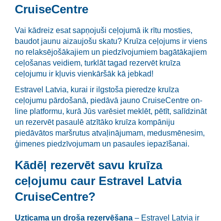
CruiseCentre
Vai kādreiz esat sapņojuši ceļojumā ik rītu mosties,
baudot jaunu aizaujošu skatu? Kruīza ceļojums ir viens
no relaksējošākajiem un piedzīvojumiem bagātākajiem
ceļošanas veidiem, turklāt tagad rezervēt kruīza
ceļojumu ir kļuvis vienkāršāk kā jebkad!
Estravel Latvia, kurai ir ilgstoša pieredze kruīza
ceļojumu pārdošanā, piedāvā jauno CruiseCentre on-
line platformu, kurā Jūs varēsiet meklēt, pētīt, salīdzināt
un rezervēt pasaulē atzītāko kruīza kompāniju
piedāvātos maršrutus atvaļinājumam, medusmēnesim,
ģimenes piedzīvojumam un pasaules iepazīšanai.
Kādēļ rezervēt savu kruīza
ceļojumu caur Estravel Latvia
CruiseCentre?
Uzticama un droša rezervēšana
– Estravel Latvia ir