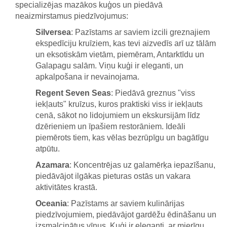
specializējas mazākos kuģos un piedāvā
neaizmirstamus piedzīvojumus:
Silversea
: Pazīstams ar saviem izcili greznajiem
ekspedīciju kruīziem, kas tevi aizvedīs arī uz tālām
un eksotiskām vietām, piemēram, Antarktīdu un
Galapagu salām. Viņu kuģi ir eleganti, un
apkalpošana ir nevainojama.
Regent Seven Seas
: Piedāvā greznus "viss
iekļauts" kruīzus, kuros praktiski viss ir iekļauts
cenā, sākot no lidojumiem un ekskursijām līdz
dzērieniem un īpašiem restorāniem. Ideāli
piemērots tiem, kas vēlas bezrūpīgu un bagātīgu
atpūtu.
Azamara
: Koncentrējas uz galamērķa iepazīšanu,
piedāvājot ilgākas pieturas ostās un vakara
aktivitātes krastā.
Oceania
: Pazīstams ar saviem kulinārijas
piedzīvojumiem, piedāvājot gardēžu ēdināšanu un
izsmalcinātus vīnus. Kuģi ir eleganti, ar mierīgu