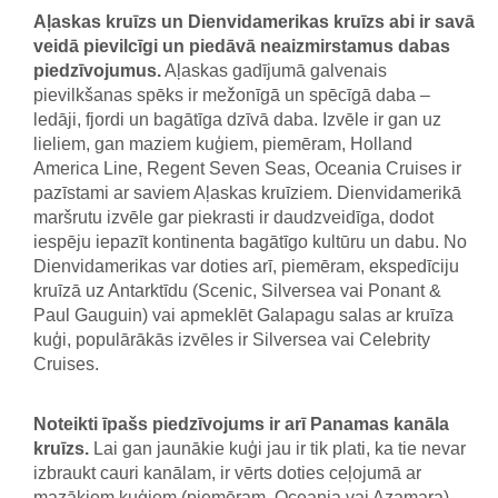
Aļaskas kruīzs un Dienvidamerikas kruīzs abi ir savā
veidā pievilcīgi un piedāvā neaizmirstamus dabas
piedzīvojumus.
Aļaskas gadījumā galvenais
pievilkšanas spēks ir mežonīgā un spēcīgā daba –
ledāji, fjordi un bagātīga dzīvā daba. Izvēle ir gan uz
lieliem, gan maziem kuģiem, piemēram, Holland
America Line, Regent Seven Seas, Oceania Cruises ir
pazīstami ar saviem Aļaskas kruīziem. Dienvidamerikā
maršrutu izvēle gar piekrasti ir daudzveidīga, dodot
iespēju iepazīt kontinenta bagātīgo kultūru un dabu. No
Dienvidamerikas var doties arī, piemēram, ekspedīciju
kruīzā uz Antarktīdu (Scenic, Silversea vai Ponant &
Paul Gauguin) vai apmeklēt Galapagu salas ar kruīza
kuģi, populārākās izvēles ir Silversea vai Celebrity
Cruises.
Noteikti īpašs piedzīvojums ir arī Panamas kanāla
kruīzs.
Lai gan jaunākie kuģi jau ir tik plati, ka tie nevar
izbraukt cauri kanālam, ir vērts doties ceļojumā ar
mazākiem kuģiem (piemēram, Oceania vai Azamara),