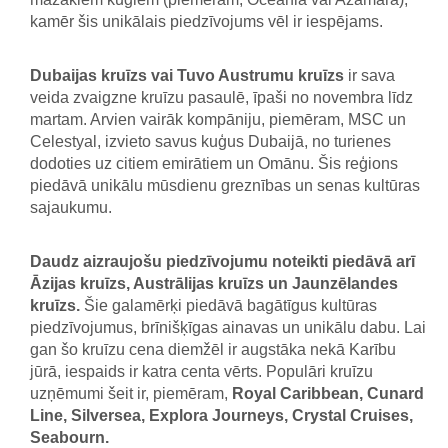
kamēr šis unikālais piedzīvojums vēl ir iespējams.
Dubaijas kruīzs vai Tuvo Austrumu kruīzs
ir sava
veida zvaigzne kruīzu pasaulē, īpaši no novembra līdz
martam. Arvien vairāk kompāniju, piemēram, MSC un
Celestyal, izvieto savus kuģus Dubaijā, no turienes
dodoties uz citiem emirātiem un Omānu. Šis reģions
piedāvā unikālu mūsdienu greznības un senas kultūras
sajaukumu.
Daudz aizraujošu piedzīvojumu noteikti piedāvā arī
Āzijas kruīzs, Austrālijas kruīzs un Jaunzēlandes
kruīzs.
Šie galamērķi piedāvā bagātīgus kultūras
piedzīvojumus, brīnišķīgas ainavas un unikālu dabu. Lai
gan šo kruīzu cena diemžēl ir augstāka nekā Karību
jūrā, iespaids ir katra centa vērts. Populāri kruīzu
uzņēmumi šeit ir, piemēram,
Royal Caribbean, Cunard
Line, Silversea, Explora Journeys, Crystal Cruises,
Seabourn.