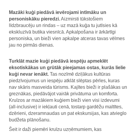
Mazāki kuģi piedāvā ievērojami intīmāku un
personiskāku pieredzi.
Aizmirsti tūkstošiem
līdzbraucēju un rindas – uz mazā kuģa tu jutīsies kā
ekskluzīvā butika viesnīcā. Apkalpošana ir ārkārtīgi
personiska, un bieži vien apkalpe atceras tavas vēlmes
jau no pirmās dienas.
Turklāt mazie kuģi piedāvā iespēju apmeklēt
eksotiskākas un grūtāk pieejamas ostas, kurās lielie
kuģi nevar ienākt.
Tas nozīmē dziļākus kultūras
piedzīvojumus un iespēju atklāt slēptas pērles, kuras
nav skāris masveida tūrisms. Kajītes bieži ir plašākas un
greznākas, piedāvājot vairāk privātuma un komforta.
Kruīzos ar mazākiem kuģiem bieži vien visi izdevumi
(all-inclusive) ir iekļauti cenā, tostarp gardēžu maltītes,
dzērieni, dzeramnaudas un pat ekskursijas, kas atvieglo
budžeta plānošanu.
Šeit ir daži piemēri kruīzu uzņēmumiem, kas