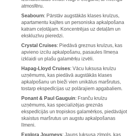
atmosfēru.
Seabourn
: Pārstāv augstākās klases kruīzus,
apartamentu kajītes un personiska apkalpošana
katram ceļotājam. Koncentrējas uz detaļām un
ekskluzīvu pieredzi.
Crystal Cruises
: Piedāvā greznus kruīzus, kas
apvieno izcilu apkalpošanu, pasaules līmeņa
izklaidi un plašu galamērķu izvēli.
Hapag-Lloyd Cruises
: Vācu luksusa kruīzu
uzņēmums, kas piedāvā augstākās klases
apkalpošanu un bieži vien unikālus maršrutus,
tostarp ekspedīcijas uz polārajiem apgabaliem.
Ponant & Paul Gauguin
: Franču kruīzu
uzņēmums, kas specializējas greznās
ekspedīcijās un tropiskos galamērķos, piedāvājot
skaistus maršrutus un augstu apkalpošanas
līmeni.
Explora Journeys
: Jauns luksusa zīmols, kas