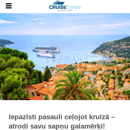
Iepazīsti pasauli ceļojot kruīzā –
atrodi savu sapņu galamērķi!