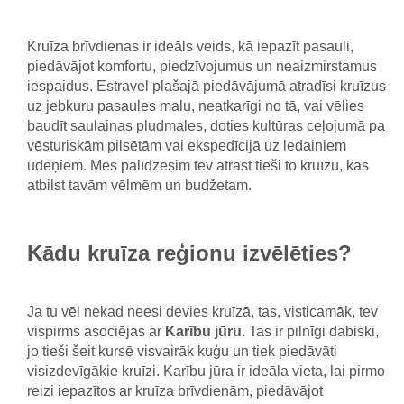
Kruīza brīvdienas ir ideāls veids, kā iepazīt pasauli,
piedāvājot komfortu, piedzīvojumus un neaizmirstamus
iespaidus. Estravel plašajā piedāvājumā atradīsi kruīzus
uz jebkuru pasaules malu, neatkarīgi no tā, vai vēlies
baudīt saulainas pludmales, doties kultūras ceļojumā pa
vēsturiskām pilsētām vai ekspedīcijā uz ledainiem
ūdeņiem. Mēs palīdzēsim tev atrast tieši to kruīzu, kas
atbilst tavām vēlmēm un budžetam.
Kādu kruīza reģionu izvēlēties?
Ja tu vēl nekad neesi devies kruīzā, tas, visticamāk, tev
vispirms asociējas ar
Karību jūru
. Tas ir pilnīgi dabiski,
jo tieši šeit kursē visvairāk kuģu un tiek piedāvāti
visizdevīgākie kruīzi. Karību jūra ir ideāla vieta, lai pirmo
reizi iepazītos ar kruīza brīvdienām, piedāvājot