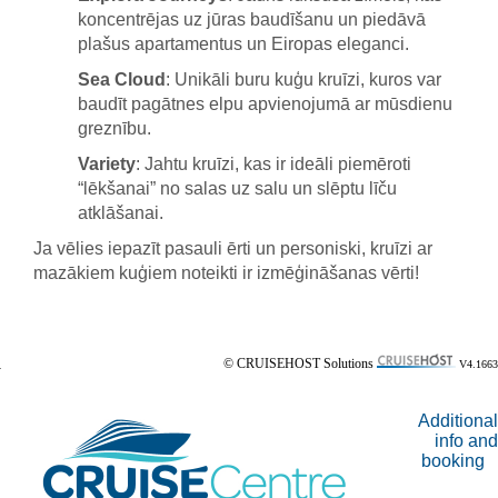
koncentrējas uz jūras baudīšanu un piedāvā
plašus apartamentus un Eiropas eleganci.
Sea Cloud
: Unikāli buru kuģu kruīzi, kuros var
baudīt pagātnes elpu apvienojumā ar mūsdienu
greznību.
Variety
: Jahtu kruīzi, kas ir ideāli piemēroti
“lēkšanai” no salas uz salu un slēptu līču
atklāšanai.
Ja vēlies iepazīt pasauli ērti un personiski, kruīzi ar
mazākiem kuģiem noteikti ir izmēģināšanas vērti!
© CRUISEHOST Solutions
V4.1663
Additional
info and
booking