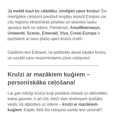
Ja meklē kaut ko citādāku, izmēģini upes kruīzu!
Šie
mierīgākie ceļojumi piedāvā iespēju iepazīt Eiropas vai
citu reģionu vēsturiskās pilsētas un skaistos lauku
apvidus tieši no ūdens. Piemēram,
AmaWaterways,
Uniworld, Scenic, Emerald, Viva, Croisi Europe
ir
pazīstami ar savu plašo upes kruīzu izvēli.
Gaidīsim tevi Estravel, lai palīdzētu atrast labāko kruīzu
un uzsākt savu neaizmirstamo jūras ceļojumu!
________________________________________
Kruīzi ar mazākiem kuģiem –
personiskāka ceļošana!
Lai gan milzīgi kruīza kuģi piedāvā izklaidi un aktivitātes
katrai gaumei, ir arī cits, bieži vien ievērojami īpašāks
veids, kā atpūsties uz ūdens –
kruīzi ar mazākiem
kuģiem
. Kāpēc tieši šie ceļojumi varētu tevi uzrunāt?