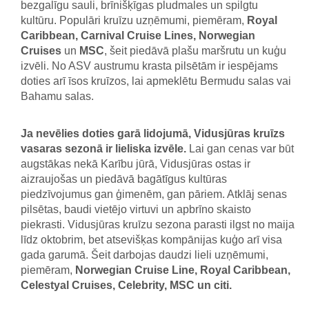
bezgalīgu sauli, brīnišķīgas pludmales un spilgtu
kultūru. Populāri kruīzu uzņēmumi, piemēram,
Royal
Caribbean, Carnival Cruise Lines, Norwegian
Cruises
un
MSC
, šeit piedāvā plašu maršrutu un kuģu
izvēli. No ASV austrumu krasta pilsētām ir iespējams
doties arī īsos kruīzos, lai apmeklētu Bermudu salas vai
Bahamu salas.
Ja nevēlies doties garā lidojumā, Vidusjūras kruīzs
vasaras sezonā ir lieliska izvēle.
Lai gan cenas var būt
augstākas nekā Karību jūrā, Vidusjūras ostas ir
aizraujošas un piedāvā bagātīgus kultūras
piedzīvojumus gan ģimenēm, gan pāriem. Atklāj senas
pilsētas, baudi vietējo virtuvi un apbrīno skaisto
piekrasti. Vidusjūras kruīzu sezona parasti ilgst no maija
līdz oktobrim, bet atsevišķas kompānijas kuģo arī visa
gada garumā. Šeit darbojas daudzi lieli uzņēmumi,
piemēram,
Norwegian Cruise Line, Royal Caribbean,
Celestyal Cruises, Celebrity, MSC un citi.