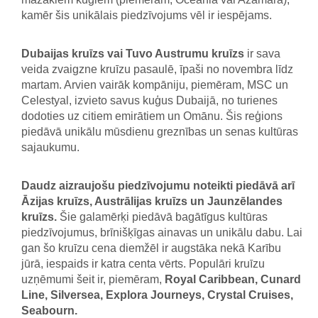
kamēr šis unikālais piedzīvojums vēl ir iespējams.
Dubaijas kruīzs vai Tuvo Austrumu kruīzs
ir sava
veida zvaigzne kruīzu pasaulē, īpaši no novembra līdz
martam. Arvien vairāk kompāniju, piemēram, MSC un
Celestyal, izvieto savus kuģus Dubaijā, no turienes
dodoties uz citiem emirātiem un Omānu. Šis reģions
piedāvā unikālu mūsdienu greznības un senas kultūras
sajaukumu.
Daudz aizraujošu piedzīvojumu noteikti piedāvā arī
Āzijas kruīzs, Austrālijas kruīzs un Jaunzēlandes
kruīzs.
Šie galamērķi piedāvā bagātīgus kultūras
piedzīvojumus, brīnišķīgas ainavas un unikālu dabu. Lai
gan šo kruīzu cena diemžēl ir augstāka nekā Karību
jūrā, iespaids ir katra centa vērts. Populāri kruīzu
uzņēmumi šeit ir, piemēram,
Royal Caribbean, Cunard
Line, Silversea, Explora Journeys, Crystal Cruises,
Seabourn.