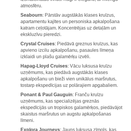
atmosfēru.
Seabourn
: Pārstāv augstākās klases kruīzus,
apartamentu kajītes un personiska apkalpošana
katram ceļotājam. Koncentrējas uz detaļām un
ekskluzīvu pieredzi.
Crystal Cruises
: Piedāvā greznus kruīzus, kas
apvieno izcilu apkalpošanu, pasaules līmeņa
izklaidi un plašu galamērķu izvēli.
Hapag-Lloyd Cruises
: Vācu luksusa kruīzu
uzņēmums, kas piedāvā augstākās klases
apkalpošanu un bieži vien unikālus maršrutus,
tostarp ekspedīcijas uz polārajiem apgabaliem.
Ponant & Paul Gauguin
: Franču kruīzu
uzņēmums, kas specializējas greznās
ekspedīcijās un tropiskos galamērķos, piedāvājot
skaistus maršrutus un augstu apkalpošanas
līmeni.
Explora Journeys
: Jauns luksusa zīmols, kas