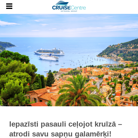
Iepazīsti pasauli ceļojot kruīzā –
atrodi savu sapņu galamērķi!