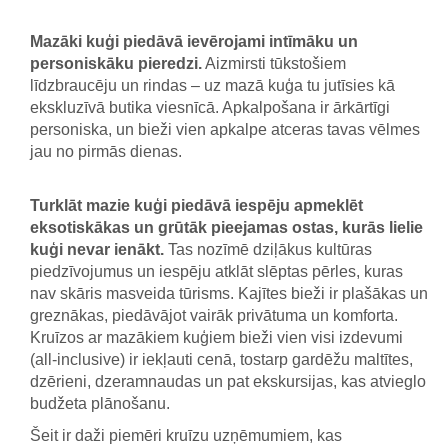
Mazāki kuģi piedāvā ievērojami intīmāku un
personiskāku pieredzi.
Aizmirsti tūkstošiem
līdzbraucēju un rindas – uz mazā kuģa tu jutīsies kā
ekskluzīvā butika viesnīcā. Apkalpošana ir ārkārtīgi
personiska, un bieži vien apkalpe atceras tavas vēlmes
jau no pirmās dienas.
Turklāt mazie kuģi piedāvā iespēju apmeklēt
eksotiskākas un grūtāk pieejamas ostas, kurās lielie
kuģi nevar ienākt.
Tas nozīmē dziļākus kultūras
piedzīvojumus un iespēju atklāt slēptas pērles, kuras
nav skāris masveida tūrisms. Kajītes bieži ir plašākas un
greznākas, piedāvājot vairāk privātuma un komforta.
Kruīzos ar mazākiem kuģiem bieži vien visi izdevumi
(all-inclusive) ir iekļauti cenā, tostarp gardēžu maltītes,
dzērieni, dzeramnaudas un pat ekskursijas, kas atvieglo
budžeta plānošanu.
Šeit ir daži piemēri kruīzu uzņēmumiem, kas