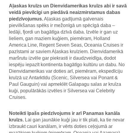
Aļaskas kruīzs un Dienvidamerikas kruīzs abi ir savā
veidā pievilcīgi un piedāvā neaizmirstamus dabas
piedzīvojumus.
Aļaskas gadījumā galvenais
pievilkšanas spēks ir mežonīgā un spēcīgā daba –
ledāji, fjordi un bagātīga dzīvā daba. Izvēle ir gan uz
lieliem, gan maziem kuģiem, piemēram, Holland
America Line, Regent Seven Seas, Oceania Cruises ir
pazīstami ar saviem Aļaskas kruīziem. Dienvidamerikā
maršrutu izvēle gar piekrasti ir daudzveidīga, dodot
iespēju iepazīt kontinenta bagātīgo kultūru un dabu. No
Dienvidamerikas var doties arī, piemēram, ekspedīciju
kruīzā uz Antarktīdu (Scenic, Silversea vai Ponant &
Paul Gauguin) vai apmeklēt Galapagu salas ar kruīza
kuģi, populārākās izvēles ir Silversea vai Celebrity
Cruises.
Noteikti īpašs piedzīvojums ir arī Panamas kanāla
kruīzs.
Lai gan jaunākie kuģi jau ir tik plati, ka tie nevar
izbraukt cauri kanālam, ir vērts doties ceļojumā ar
mazākiem kuģiem (piemēram, Oceania vai Azamara),