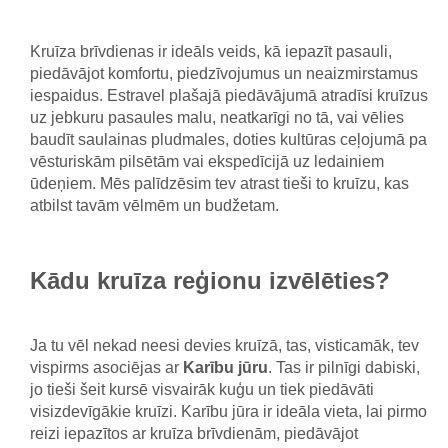
Kruīza brīvdienas ir ideāls veids, kā iepazīt pasauli,
piedāvājot komfortu, piedzīvojumus un neaizmirstamus
iespaidus. Estravel plašajā piedāvājumā atradīsi kruīzus
uz jebkuru pasaules malu, neatkarīgi no tā, vai vēlies
baudīt saulainas pludmales, doties kultūras ceļojumā pa
vēsturiskām pilsētām vai ekspedīcijā uz ledainiem
ūdeņiem. Mēs palīdzēsim tev atrast tieši to kruīzu, kas
atbilst tavām vēlmēm un budžetam.
Kādu kruīza reģionu izvēlēties?
Ja tu vēl nekad neesi devies kruīzā, tas, visticamāk, tev
vispirms asociējas ar
Karību jūru
. Tas ir pilnīgi dabiski,
jo tieši šeit kursē visvairāk kuģu un tiek piedāvāti
visizdevīgākie kruīzi. Karību jūra ir ideāla vieta, lai pirmo
reizi iepazītos ar kruīza brīvdienām, piedāvājot