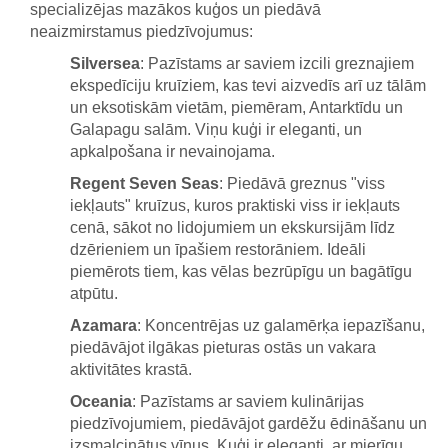
specializējas mazākos kuģos un piedāvā
neaizmirstamus piedzīvojumus:
Silversea
: Pazīstams ar saviem izcili greznajiem
ekspedīciju kruīziem, kas tevi aizvedīs arī uz tālām
un eksotiskām vietām, piemēram, Antarktīdu un
Galapagu salām. Viņu kuģi ir eleganti, un
apkalpošana ir nevainojama.
Regent Seven Seas
: Piedāvā greznus "viss
iekļauts" kruīzus, kuros praktiski viss ir iekļauts
cenā, sākot no lidojumiem un ekskursijām līdz
dzērieniem un īpašiem restorāniem. Ideāli
piemērots tiem, kas vēlas bezrūpīgu un bagātīgu
atpūtu.
Azamara
: Koncentrējas uz galamērķa iepazīšanu,
piedāvājot ilgākas pieturas ostās un vakara
aktivitātes krastā.
Oceania
: Pazīstams ar saviem kulinārijas
piedzīvojumiem, piedāvājot gardēžu ēdināšanu un
izsmalcinātus vīnus. Kuģi ir eleganti, ar mierīgu