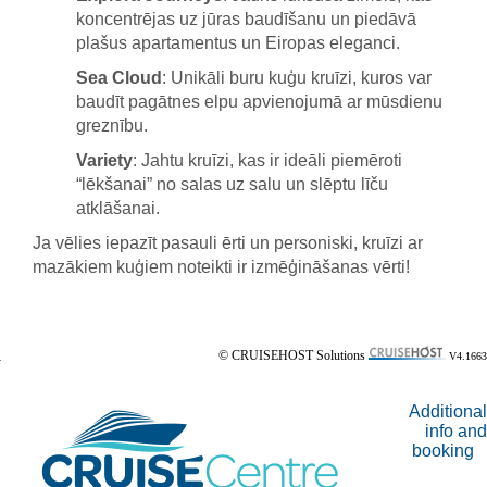
koncentrējas uz jūras baudīšanu un piedāvā
plašus apartamentus un Eiropas eleganci.
Sea Cloud
: Unikāli buru kuģu kruīzi, kuros var
baudīt pagātnes elpu apvienojumā ar mūsdienu
greznību.
Variety
: Jahtu kruīzi, kas ir ideāli piemēroti
“lēkšanai” no salas uz salu un slēptu līču
atklāšanai.
Ja vēlies iepazīt pasauli ērti un personiski, kruīzi ar
mazākiem kuģiem noteikti ir izmēģināšanas vērti!
© CRUISEHOST Solutions
V4.1663
Additional
info and
booking