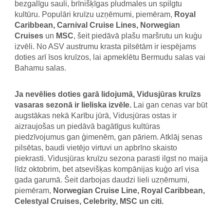
bezgalīgu sauli, brīnišķīgas pludmales un spilgtu
kultūru. Populāri kruīzu uzņēmumi, piemēram,
Royal
Caribbean, Carnival Cruise Lines, Norwegian
Cruises
un
MSC
, šeit piedāvā plašu maršrutu un kuģu
izvēli. No ASV austrumu krasta pilsētām ir iespējams
doties arī īsos kruīzos, lai apmeklētu Bermudu salas vai
Bahamu salas.
Ja nevēlies doties garā lidojumā, Vidusjūras kruīzs
vasaras sezonā ir lieliska izvēle.
Lai gan cenas var būt
augstākas nekā Karību jūrā, Vidusjūras ostas ir
aizraujošas un piedāvā bagātīgus kultūras
piedzīvojumus gan ģimenēm, gan pāriem. Atklāj senas
pilsētas, baudi vietējo virtuvi un apbrīno skaisto
piekrasti. Vidusjūras kruīzu sezona parasti ilgst no maija
līdz oktobrim, bet atsevišķas kompānijas kuģo arī visa
gada garumā. Šeit darbojas daudzi lieli uzņēmumi,
piemēram,
Norwegian Cruise Line, Royal Caribbean,
Celestyal Cruises, Celebrity, MSC un citi.