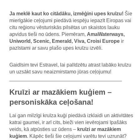
Ja meklē kaut ko citādāku, izmēģini upes kruīzu!
Šie
mierīgākie ceļojumi piedāvā iespēju iepazīt Eiropas vai
citu reģionu vēsturiskās pilsētas un skaistos lauku
apvidus tieši no ūdens. Piemēram,
AmaWaterways,
Uniworld, Scenic, Emerald, Viva, Croisi Europe
ir
pazīstami ar savu plašo upes kruīzu izvēli.
Gaidīsim tevi Estravel, lai palīdzētu atrast labāko kruīzu
un uzsākt savu neaizmirstamo jūras ceļojumu!
________________________________________
Kruīzi ar mazākiem kuģiem –
personiskāka ceļošana!
Lai gan milzīgi kruīza kuģi piedāvā izklaidi un aktivitātes
katrai gaumei, ir arī cits, bieži vien ievērojami īpašāks
veids, kā atpūsties uz ūdens –
kruīzi ar mazākiem
kuģiem
. Kāpēc tieši šie ceļojumi varētu tevi uzrunāt?